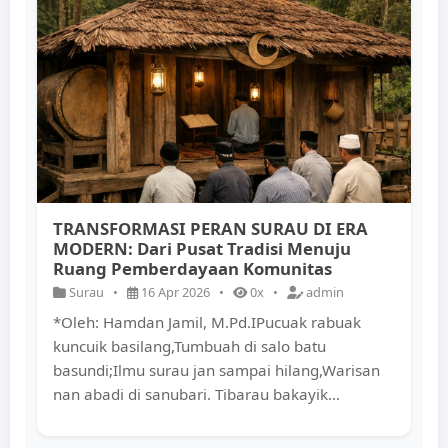
TRANSFORMASI PERAN SURAU DI ERA
MODERN: Dari Pusat Tradisi Menuju
Ruang Pemberdayaan Komunitas
Surau
•
16 Apr 2026
•
0x
•
admin
*Oleh: Hamdan Jamil, M.Pd.IPucuak rabuak
kuncuik basilang,Tumbuah di salo batu
basundi;Ilmu surau jan sampai hilang,Warisan
nan abadi di sanubari. Tibarau bakayik...