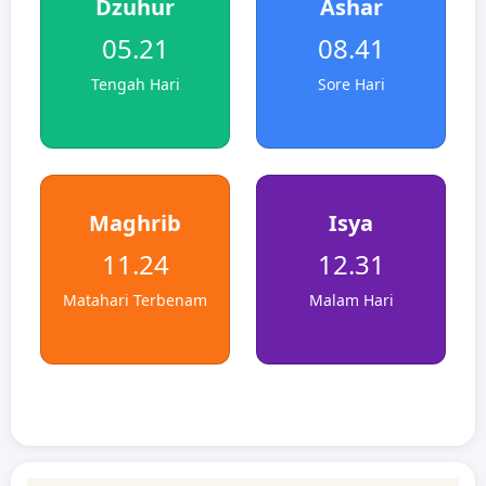
Dzuhur
Ashar
05.21
08.41
Tengah Hari
Sore Hari
Maghrib
Isya
11.24
12.31
Matahari Terbenam
Malam Hari