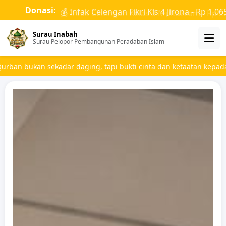
Donasi:
💰 Infak Celengan Fikri Kls 4 Jirona - Rp 1.06
Surau Inabah
Surau Pelopor Pembangunan Peradaban Islam
tan kepada Allah. Mari salurkan qurban Anda dengan berqurban di 