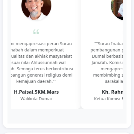
"Kami mengapresiasi peran Surau
""Surau Inabah adal
Inabah dalam memperkuat
pembangunan peradab
piritualitas dan akhlak masyarakat
Dumai berbasis Ahlus
sesuai nilai Ahlussunnah wal
Jama’ah. Komisi Fatw
ama’ah. Semoga terus berkontribusi
mengapresiasi pe
embangun generasi religius demi
membimbing spiritual
kemajuan daerah.""
Barakallahu fiik
H.Paisal,SKM,Mars
Kh, Rahmat Afi
Walikota Dumai
Ketua Komisi Fatwa 