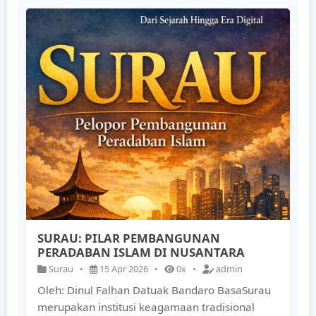
SURAU: PILAR PEMBANGUNAN
PERADABAN ISLAM DI NUSANTARA
Surau
•
15 Apr 2026
•
0x
•
admin
Oleh: Dinul Falhan Datuak Bandaro BasaSurau
merupakan institusi keagamaan tradisional