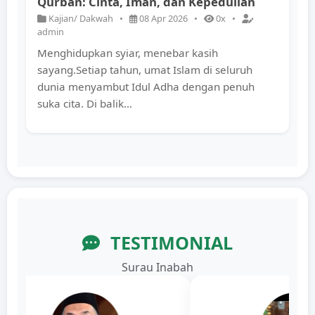
Qurban: Cinta, Iman, dan Kepedulian
Kajian/ Dakwah
•
08 Apr 2026
•
0x
•
admin
Menghidupkan syiar, menebar kasih
sayang.Setiap tahun, umat Islam di seluruh
dunia menyambut Idul Adha dengan penuh
suka cita. Di balik...
TESTIMONIAL
Surau Inabah