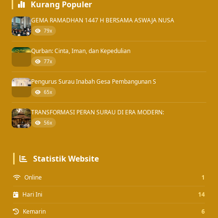
Kurang Populer
GEMA RAMADHAN 1447 H BERSAMA ASWAJA NUSA
79x
Qurban: Cinta, Iman, dan Kepedulian
77x
Pengurus Surau Inabah Gesa Pembangunan S
65x
TRANSFORMASI PERAN SURAU DI ERA MODERN:
56x
Statistik Website
Online
1
Hari Ini
14
Kemarin
6